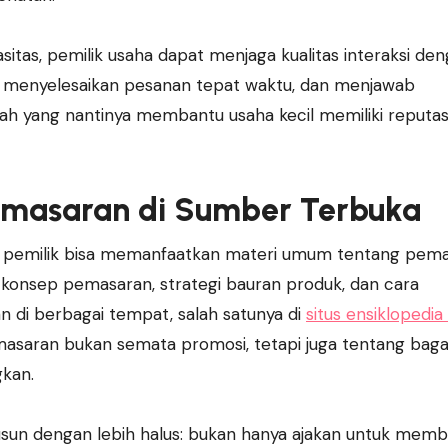
tas, pemilik usaha dapat menjaga kualitas interaksi de
, menyelesaikan pesanan tepat waktu, dan menjawab
lah yang nantinya membantu usaha kecil memiliki reputas
Pemasaran di Sumber Terbuka
an, pemilik bisa memanfaatkan materi umum tentang pem
 konsep pemasaran, strategi bauran produk, dan cara
 di berbagai tempat, salah satunya di
situs ensiklopedia
saran bukan semata promosi, tetapi juga tentang bag
kan.
susun dengan lebih halus: bukan hanya ajakan untuk membe