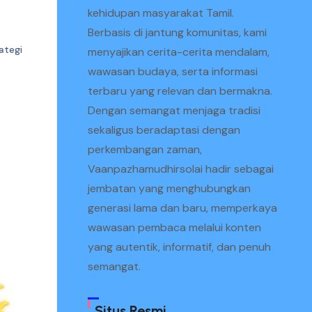
kehidupan masyarakat Tamil.
Berbasis di jantung komunitas, kami
ategi
menyajikan cerita-cerita mendalam,
wawasan budaya, serta informasi
terbaru yang relevan dan bermakna.
Dengan semangat menjaga tradisi
sekaligus beradaptasi dengan
perkembangan zaman,
Vaanpazhamudhirsolai hadir sebagai
jembatan yang menghubungkan
generasi lama dan baru, memperkaya
wawasan pembaca melalui konten
yang autentik, informatif, dan penuh
semangat.
Situs Resmi