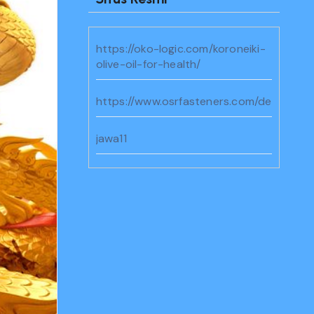
https://oko-logic.com/koroneiki-
olive-oil-for-health/
https://www.osrfasteners.com/design
jawa11
https://sunshineregionaaca.org/
https://dammam-cleaning.com/
bento11
https://www.geocities.ws/cenat/joker11/