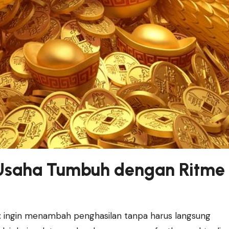
Usaha Tumbuh dengan Ritme