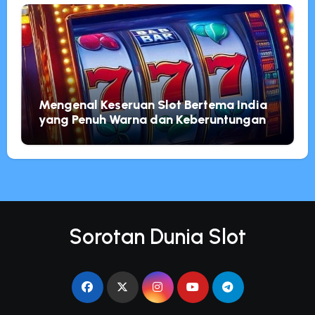
Mengenal Keseruan Slot Bertema India
yang Penuh Warna dan Keberuntungan
Sorotan Dunia Slot