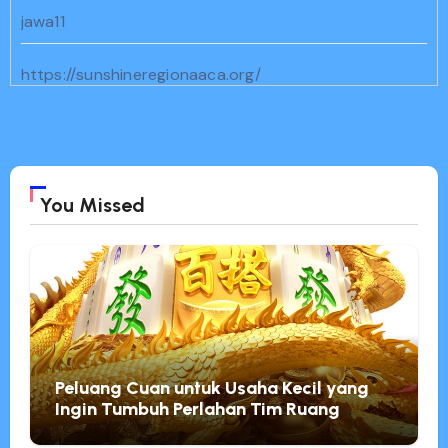
jawa11
https://sunshineregionaaca.org/
https://dammam-cleaning.com/
bento11
You Missed
https://www.geocities.ws/cenat/joker11/
https://familiesnorthwest.org/
Peluang Cuan untuk Usaha Kecil yang
Ingin Tumbuh Perlahan Tim Ruang
Usaha Kecil 10 Mei 2026