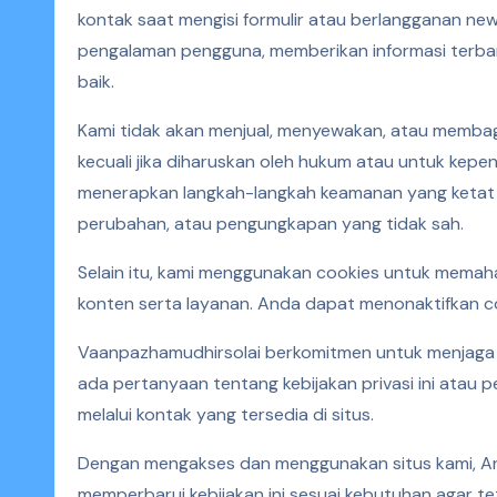
kontak saat mengisi formulir atau berlangganan new
pengalaman pengguna, memberikan informasi terba
baik.
Kami tidak akan menjual, menyewakan, atau membagi
kecuali jika diharuskan oleh hukum atau untuk kepe
menerapkan langkah-langkah keamanan yang ketat u
perubahan, atau pengungkapan yang tidak sah.
Selain itu, kami menggunakan cookies untuk memaha
konten serta layanan. Anda dapat menonaktifkan c
Vaanpazhamudhirsolai berkomitmen untuk menjaga t
ada pertanyaan tentang kebijakan privasi ini atau 
melalui kontak yang tersedia di situs.
Dengan mengakses dan menggunakan situs kami, Anda
memperbarui kebijakan ini sesuai kebutuhan agar 