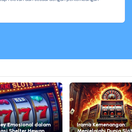
ney Emosional dalam
Irama Kemenangan:
asi Shelter Hewan
Menjelajahi Dunia Slo