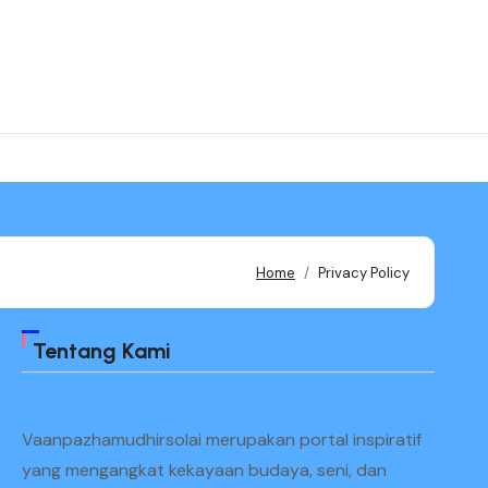
Home
Privacy Policy
Tentang Kami
Vaanpazhamudhirsolai merupakan portal inspiratif
yang mengangkat kekayaan budaya, seni, dan