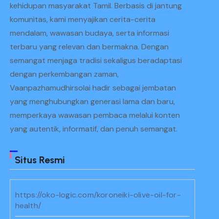
kehidupan masyarakat Tamil. Berbasis di jantung
komunitas, kami menyajikan cerita-cerita
mendalam, wawasan budaya, serta informasi
terbaru yang relevan dan bermakna. Dengan
semangat menjaga tradisi sekaligus beradaptasi
dengan perkembangan zaman,
Vaanpazhamudhirsolai hadir sebagai jembatan
yang menghubungkan generasi lama dan baru,
memperkaya wawasan pembaca melalui konten
yang autentik, informatif, dan penuh semangat.
Situs Resmi
https://oko-logic.com/koroneiki-olive-oil-for-
health/