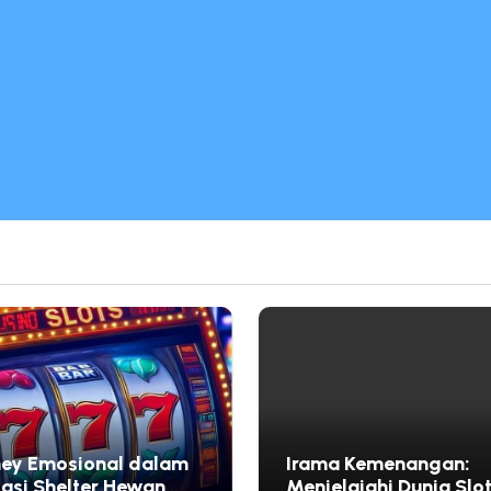
ney Emosional dalam
Irama Kemenangan:
asi Shelter Hewan
Menjelajahi Dunia Slo