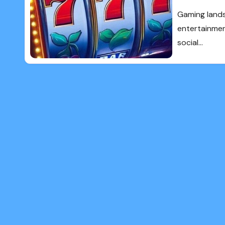
Gaming lands
entertainmen
social…