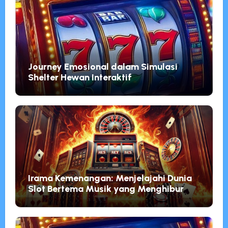
Journey Emosional dalam Simulasi
Shelter Hewan Interaktif
Irama Kemenangan: Menjelajahi Dunia
Slot Bertema Musik yang Menghibur